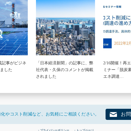
載記事がビジネ
「日本経済新聞」の記事に、弊
2/16開催！再
れました
社代表・久保のコメントが掲載
ミナー「脱炭
されました
エネ調達…
適化やコスト削減など、お気軽にご相談ください。
お問
・プライバシーポリシー
・トップページ