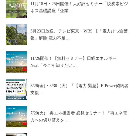
11月18日・25日開催！大好評セミナー「脱炭素ビジ
ネス基礎講座『企業…
3月23日放送、テレビ東京・WBS 【「電力ひっ迫警
報」解除 電力不足…
11/26開催！【無料セミナー】日経エネルギー
Next「今こそ知りたい…
3/26(金)・3/30（火）「【電力 緊急】F-Power契約者
支援…
7/20(火)「再エネ担当者 必見セミナー！『再エネ電
力への切り替えを…