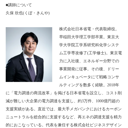
■講師について
久保 欣也(くぼ・きんや)
株式会社日本省電・代表取締役。
早稲田大学理工学部卒業。東京大
学大学院工学系研究科化学システ
ム工学専攻修了(工学修士)。東京電
力に入社後、エネルギー分野での
事業開発に従事。その後、ドリー
ムインキュベータにて戦略コンサ
ルティングを数多く経験。2018年
に「電力調達の商流改革」を掲げる日本省電を設立し、コスト削
減が難しい大企業の電力調達を支援し、約3万件、1000億円超の
支援実績がある。直近では、最大手メガバンクにおけるカーボン
ニュートラルを総合的に支援するなど、再エネの調達支援を精力
的におこなっている。代表を兼任する株式会社ビジネスデザイン